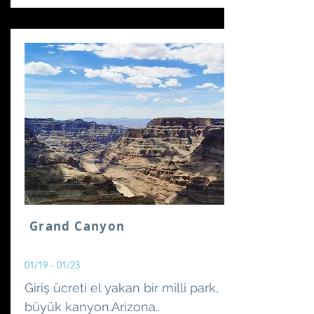
Grand Canyon
01/19 - 01/23
Giriş ücreti el yakan bir milli park,
büyük kanyon.Arizona..