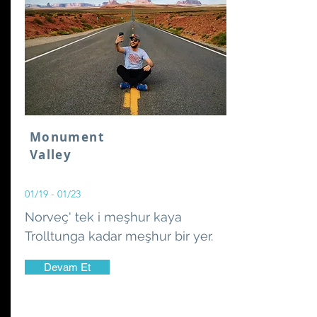
Monument
Valley
01/19 - 01/23
Norveç' tek i meşhur kaya
Trolltunga kadar meşhur bir yer.
Devam Et